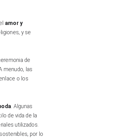
el 
amor y 
igiones, y se 
ceremonia de 
A menudo, las 
nlace o los 
 boda
. Algunas 
lo de vida de la 
ales utilizados. 
stenibles, por lo 