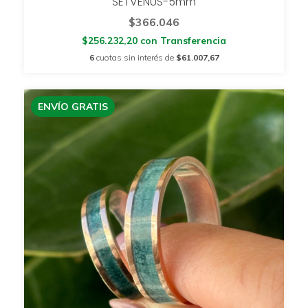
SETVENUS-5mm
$366.046
$256.232,20
con
Transferencia
6
cuotas sin interés de
$61.007,67
ENVÍO GRATIS