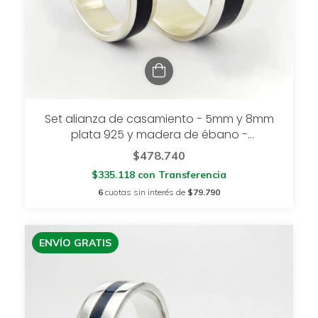
Set alianza de casamiento - 5mm y 8mm
plata 925 y madera de ébano -
setselvafauna
$478.740
$335.118
con
Transferencia
6
cuotas sin interés de
$79.790
ENVÍO GRATIS