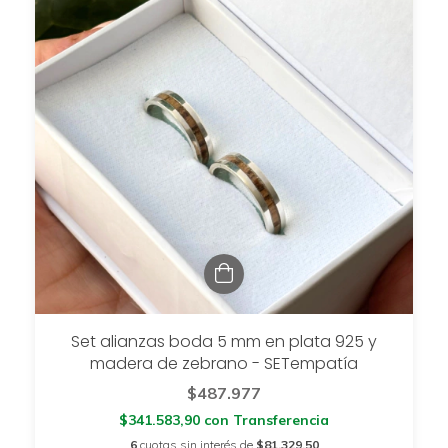
Set alianzas boda 5 mm en plata 925 y
madera de zebrano - SETempatía
$487.977
$341.583,90
con
Transferencia
6
cuotas sin interés de
$81.329,50