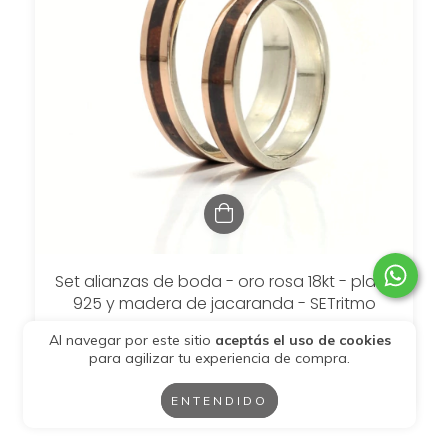
Set alianzas de boda - oro rosa 18kt - plata
925 y madera de jacaranda - SETritmo
$2.163.892
Al navegar por este sitio
aceptás el uso de cookies
para agilizar tu experiencia de compra.
$1.514.724,40
con
Transferencia
6
cuotas sin interés de
$360.648,67
ENTENDIDO