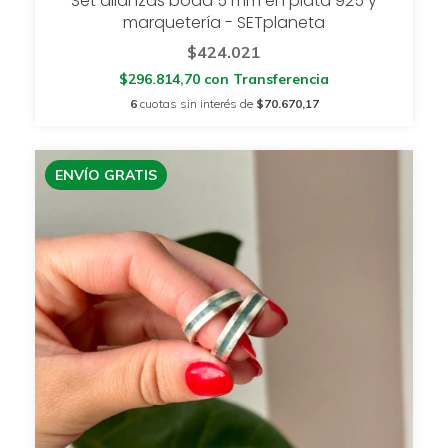
Set alianzas boda 5 mm en plata 925 y
marquetería - SETplaneta
$424.021
$296.814,70
con
Transferencia
6
cuotas sin interés de
$70.670,17
ENVÍO GRATIS