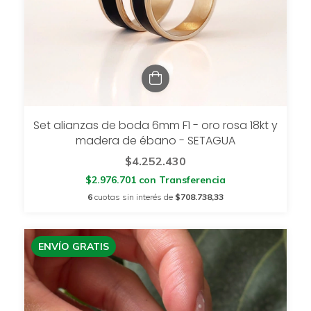
Set alianzas de boda 6mm F1 - oro rosa 18kt y
madera de ébano - SETAGUA
$4.252.430
$2.976.701
con
Transferencia
6
cuotas sin interés de
$708.738,33
ENVÍO GRATIS