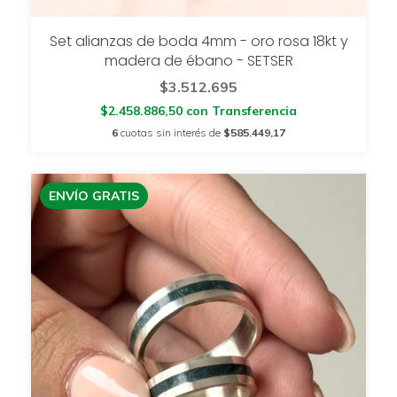
Set alianzas de boda 4mm - oro rosa 18kt y
madera de ébano - SETSER
$3.512.695
$2.458.886,50
con
Transferencia
6
cuotas sin interés de
$585.449,17
ENVÍO GRATIS