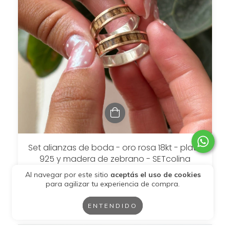
Set alianzas de boda - oro rosa 18kt - plata
925 y madera de zebrano - SETcolina
$2.211.498
Al navegar por este sitio
aceptás el uso de cookies
para agilizar tu experiencia de compra.
$1.548.048,60
con
Transferencia
6
cuotas sin interés de
$368.583
ENTENDIDO